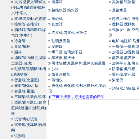
夹:冷凝管夹/蝴蝶夹
培养箱
实验箱.试验箱
(斐氏夹)/试管夹/烧杯
超纯水器.纯水器
蒸馏水器
夹/十字夹
架:试管架/比色管架
离心机
超净工作台.净
接输管(连接管)
真空计
搅拌器.搅拌机
酒精灯/酒精喷灯/煤
气体发生器.空气
均质机.匀浆机.分散仪
气灯(本生灯)
器
冷凝管
玻璃反应釜
电炉.电阻炉.马
量筒/量杯
发酵罐
干燥仪.干燥机.
漏斗
烘干器.玻璃烘干器
加湿器.加湿机.
滤膜/滤纸/微孔滤膜
移液器.移液枪
蒸发器.蒸发仪
过滤器(玻璃)
黑体辐射源.黑体炉.黑体实验装置
加热平台.加热台
毛细管/玻璃棒/水槽
沙浴
防潮箱.氮气柜
(玻璃材质)
微量注射泵
雾化仪.雾化器
密度瓶(比重瓶)
蒸馏仪
浓缩仪
器皿/研钵/坩锅
孵化机.孵化箱.冷却水循环机.氢化
消解器.消解仪.
容量瓶(量瓶)
仪
三脚架/铁架台/铁环
在下框中搜索，寻找您需要的产品：
烧瓶/锥形瓶(三角烧
瓶)/吸滤瓶(抽滤瓶)/烧
杯
试管/离心试管
试管刷/洗耳球/石棉
网
试剂瓶