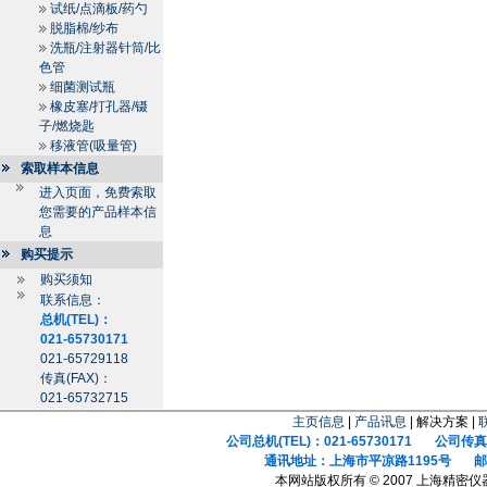
试纸/点滴板/药勺
脱脂棉/纱布
洗瓶/注射器针筒/比
色管
细菌测试瓶
橡皮塞/打孔器/镊
子/燃烧匙
移液管(吸量管)
索取样本信息
进入页面，免费索取
您需要的产品样本信
息
购买提示
购买须知
联系信息：
总机(TEL)：
021-65730171
021-65729118
传真(FAX)：
021-65732715
主页信息
|
产品讯息
| 解决方案 |
公司总机(TEL)：021-65730171 公司传真(F
通讯地址：上海市平凉路1195号 邮政
本网站版权所有 © 2007 上海精密