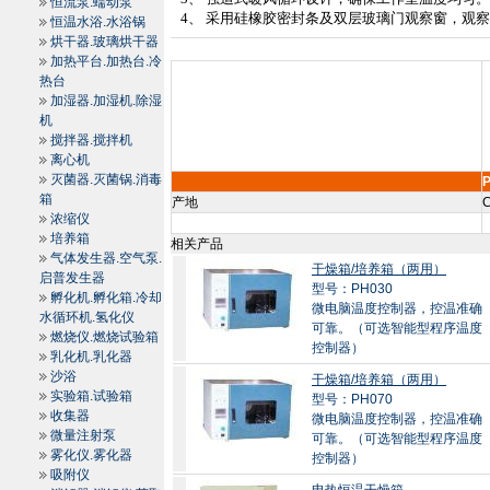
恒流泵.蠕动泵
4
、 采用硅橡胶密封条及双层玻璃门观察窗，观
恒温水浴.水浴锅
烘干器.玻璃烘干器
加热平台.加热台.冷
热台
加湿器.加湿机.除湿
机
搅拌器.搅拌机
离心机
灭菌器.灭菌锅.消毒
箱
产地
C
浓缩仪
培养箱
相关产品
气体发生器.空气泵.
干燥箱/培养箱（两用）
启普发生器
型号：PH030
孵化机.孵化箱.冷却
微电脑温度控制器，控温准确
水循环机.氢化仪
可靠。（可选智能型程序温度
燃烧仪.燃烧试验箱
控制器）
乳化机.乳化器
沙浴
干燥箱/培养箱（两用）
实验箱.试验箱
型号：PH070
收集器
微电脑温度控制器，控温准确
微量注射泵
可靠。（可选智能型程序温度
雾化仪.雾化器
控制器）
吸附仪