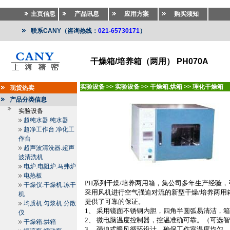
主页信息
产品讯息
应用方案
购买须知
联系CANY（咨询热线：
021-65730171
）
干燥箱/培养箱（两用） PH070A
实验设备
>>
实验设备
>>
干燥箱.烘箱
>>
理化干燥箱
现货热卖
产品分类信息
实验设备
超纯水器.纯水器
超净工作台.净化工
作台
超声波清洗器.超声
波清洗机
电炉.电阻炉.马弗炉
电热板
PH
系列干燥
/
培养两用箱，集公司多年生产经验，
干燥仪.干燥机.冻干
采用风机进行空气强迫对流的新型干燥
/
培养两用
机
提供了可靠的保证。
均质机.匀浆机.分散
1
、 采用镜面不锈钢内胆，四角半圆弧易清洁，
仪
2
、 微电脑温度控制器，控温准确可靠。（可选
干燥箱.烘箱
3
、 强迫式暖风循环设计，确保工作室温度均匀