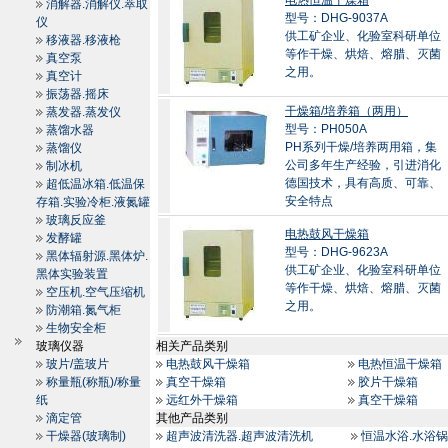
电热恒温干燥箱
消解器.消解仪.萃取
型号：DHG-9037A
仪
供工矿企业、化验室科研单位
移液器.移液枪
等作干燥、烘焙、熔腊、灭菌
真空泵
之用。
真空计
振荡器.摇床
干燥箱/培养箱（两用）
蒸发器.蒸发仪
型号：PH050A
蒸馏水器
PH系列干燥/培养两用箱，集
蒸馏仪
公司多年生产经验，引进消化
制冰机
德国技术，具有高质、可靠、
超低温冰箱.低温保
安全特点
存箱.实验冷柜.液氮罐
玻璃反应釜
电热鼓风干燥箱
发酵罐
型号：DHG-9623A
黑体辐射源.黑体炉.
供工矿企业、化验室科研单位
黑体实验装置
等作干燥、烘焙、熔腊、灭菌
空压机.空气压缩机
之用。
防潮箱.氮气柜
生物安全柜
玻璃仪器
相关产品类别
玻片/盖玻片
电热鼓风干燥箱
电热恒温干燥箱
称量瓶(称瓶)/称量
真空干燥箱
胶片干燥箱
纸
远红外干燥箱
真空干燥箱
滴定管
其他产品类别
干燥器(玻璃制)
超声波清洗器.超声波清洗机
恒温水浴.水浴锅