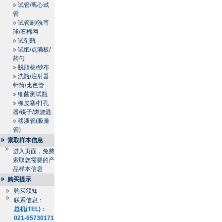
试管/离心试
管
试管刷/洗耳
球/石棉网
试剂瓶
试纸/点滴板/
药勺
脱脂棉/纱布
洗瓶/注射器
针筒/比色管
细菌测试瓶
橡皮塞/打孔
器/镊子/燃烧匙
移液管(吸量
管)
索取样本信息
进入页面，免费
索取您需要的产
品样本信息
购买提示
购买须知
联系信息：
总机(TEL)：
021-65730171