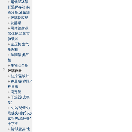
超低温冰箱.
低温保存箱.实
验冷柜.液氮罐
玻璃反应釜
发酵罐
黑体辐射源.
黑体炉.黑体实
验装置
空压机.空气
压缩机
防潮箱.氮气
柜
生物安全柜
玻璃仪器
玻片/盖玻片
称量瓶(称瓶)/
称量纸
滴定管
干燥器(玻璃
制)
夹:冷凝管夹/
蝴蝶夹(斐氏夹)/
试管夹/烧杯夹/
十字夹
架:试管架/比