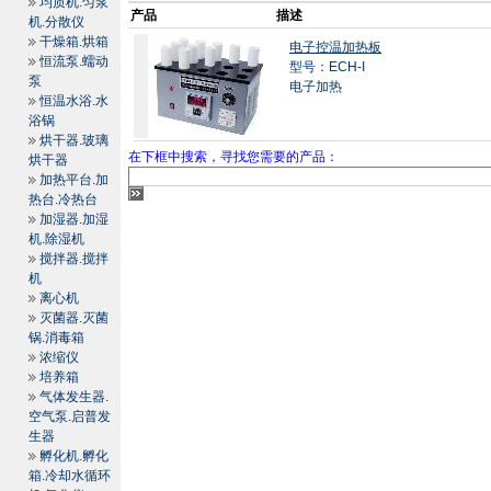
均质机.匀浆
产品
描述
机.分散仪
干燥箱.烘箱
电子控温加热板
恒流泵.蠕动
型号：ECH-I
泵
电子加热
恒温水浴.水
浴锅
烘干器.玻璃
在下框中搜索，寻找您需要的产品：
烘干器
加热平台.加
热台.冷热台
加湿器.加湿
机.除湿机
搅拌器.搅拌
机
离心机
灭菌器.灭菌
锅.消毒箱
浓缩仪
培养箱
气体发生器.
空气泵.启普发
生器
孵化机.孵化
箱.冷却水循环