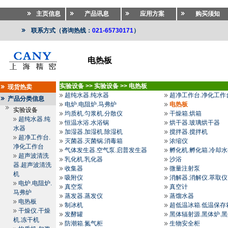
主页信息
产品讯息
应用方案
购买须知
联系方式（咨询热线：
021-65730171
）
电热板
实验设备
>>
实验设备
>>
电热板
现货热卖
超纯水器.纯水器
超净工作台.净化工作
产品分类信息
电炉.电阻炉.马弗炉
电热板
实验设备
均质机.匀浆机.分散仪
干燥箱.烘箱
超纯水器.纯
恒温水浴.水浴锅
烘干器.玻璃烘干器
水器
加湿器.加湿机.除湿机
搅拌器.搅拌机
超净工作台.
灭菌器.灭菌锅.消毒箱
浓缩仪
净化工作台
气体发生器.空气泵.启普发生器
孵化机.孵化箱.冷却
超声波清洗
乳化机.乳化器
沙浴
器.超声波清洗
收集器
微量注射泵
机
吸附仪
消解器.消解仪.萃取仪
电炉.电阻炉.
真空泵
真空计
马弗炉
蒸发器.蒸发仪
蒸馏水器
电热板
制冰机
超低温冰箱.低温保存
干燥仪.干燥
发酵罐
黑体辐射源.黑体炉.
机.冻干机
防潮箱.氮气柜
生物安全柜