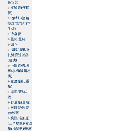
色管架
接输管(连接
管)
酒精灯/酒精
喷灯/煤气灯(本
生灯)
冷凝管
量筒/量杯
漏斗
滤膜/滤纸/微
孔滤膜过滤器
(玻璃)
毛细管/玻璃
棒/水槽(玻璃材
质)
密度瓶(比重
瓶)
器皿/研钵/坩
锅
容量瓶(量瓶)
三脚架/铁架
台/铁环
烧瓶/锥形瓶
(三角烧瓶)/吸滤
瓶(抽滤瓶)/烧杯