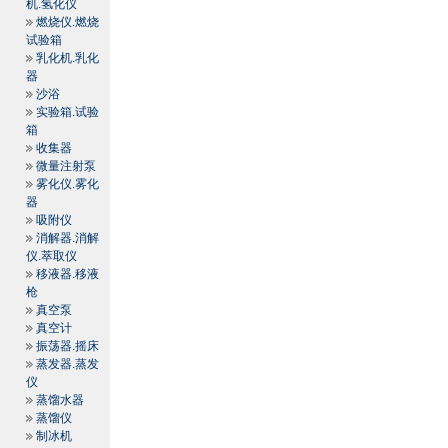
机.氢化仪
燃烧仪.燃烧
试验箱
乳化机.乳化
器
沙浴
实验箱.试验
箱
收集器
微量注射泵
雾化仪.雾化
器
吸附仪
消解器.消解
仪.萃取仪
移液器.移液
枪
真空泵
真空计
振荡器.摇床
蒸发器.蒸发
仪
蒸馏水器
蒸馏仪
制冰机