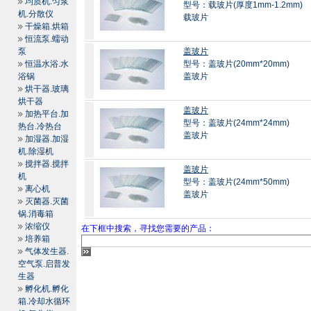
均质机.匀浆
型号：载玻片(厚度1mm-1.2mm)
机.分散仪
载玻片
干燥箱.烘箱
恒流泵.蠕动
泵
盖玻片
恒温水浴.水
型号：盖玻片(20mm*20mm)
浴锅
盖玻片
烘干器.玻璃
烘干器
盖玻片
加热平台.加
型号：盖玻片(24mm*24mm)
热台.冷热台
盖玻片
加湿器.加湿
机.除湿机
搅拌器.搅拌
盖玻片
机
型号：盖玻片(24mm*50mm)
离心机
盖玻片
灭菌器.灭菌
锅.消毒箱
浓缩仪
在下框中搜索，寻找您需要的产品：
培养箱
气体发生器.
空气泵.启普发
生器
孵化机.孵化
箱.冷却水循环