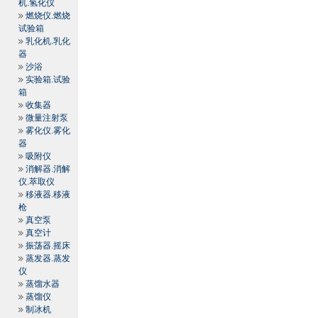
机.氢化仪
燃烧仪.燃烧
试验箱
乳化机.乳化
器
沙浴
实验箱.试验
箱
收集器
微量注射泵
雾化仪.雾化
器
吸附仪
消解器.消解
仪.萃取仪
移液器.移液
枪
真空泵
真空计
振荡器.摇床
蒸发器.蒸发
仪
蒸馏水器
蒸馏仪
制冰机