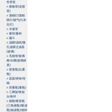
色管架
接输管(连接
管)
酒精灯/酒精
喷灯/煤气灯(本
生灯)
冷凝管
量筒/量杯
漏斗
滤膜/滤纸/微
孔滤膜过滤器
(玻璃)
毛细管/玻璃
棒/水槽(玻璃材
质)
密度瓶(比重
瓶)
器皿/研钵/坩
锅
容量瓶(量瓶)
三脚架/铁架
台/铁环
烧瓶/锥形瓶
(三角烧瓶)/吸滤
瓶(抽滤瓶)/烧杯