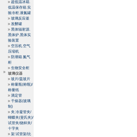
超低温冰箱.
低温保存箱.实
验冷柜.液氮罐
玻璃反应釜
发酵罐
黑体辐射源.
黑体炉.黑体实
验装置
空压机.空气
压缩机
防潮箱.氮气
柜
生物安全柜
玻璃仪器
玻片/盖玻片
称量瓶(称瓶)/
称量纸
滴定管
干燥器(玻璃
制)
夹:冷凝管夹/
蝴蝶夹(斐氏夹)/
试管夹/烧杯夹/
十字夹
架:试管架/比