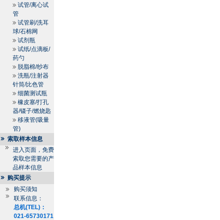
试管/离心试
管
试管刷/洗耳
球/石棉网
试剂瓶
试纸/点滴板/
药勺
脱脂棉/纱布
洗瓶/注射器
针筒/比色管
细菌测试瓶
橡皮塞/打孔
器/镊子/燃烧匙
移液管(吸量
管)
索取样本信息
进入页面，免费
索取您需要的产
品样本信息
购买提示
购买须知
联系信息：
总机(TEL)：
021-65730171