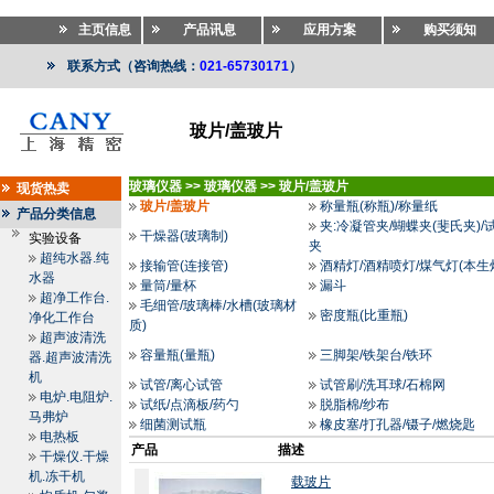
主页信息
产品讯息
应用方案
购买须知
联系方式（咨询热线：
021-65730171
）
玻片/盖玻片
玻璃仪器
>>
玻璃仪器
>>
玻片/盖玻片
现货热卖
玻片/盖玻片
称量瓶(称瓶)/称量纸
产品分类信息
夹:冷凝管夹/蝴蝶夹(斐氏夹)/
干燥器(玻璃制)
实验设备
夹
超纯水器.纯
接输管(连接管)
酒精灯/酒精喷灯/煤气灯(本生
水器
量筒/量杯
漏斗
超净工作台.
毛细管/玻璃棒/水槽(玻璃材
密度瓶(比重瓶)
净化工作台
质)
超声波清洗
容量瓶(量瓶)
三脚架/铁架台/铁环
器.超声波清洗
机
试管/离心试管
试管刷/洗耳球/石棉网
电炉.电阻炉.
试纸/点滴板/药勺
脱脂棉/纱布
马弗炉
细菌测试瓶
橡皮塞/打孔器/镊子/燃烧匙
电热板
产品
描述
干燥仪.干燥
机.冻干机
载玻片