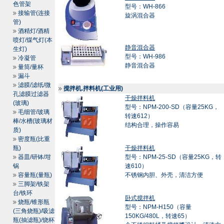
色管架
型号：WH-866
接输管(连接
旋涡混合器
管)
酒精灯/酒精
喷灯/煤气灯(本
静音混合器
生灯)
型号：WH-986
冷凝管
静音混合器
量筒/量杯
漏斗
滤膜/滤纸/微
搅拌机.拌料机(工业用)
孔滤膜过滤器
干燥拌料机
(玻璃)
型号：NPM-200-SD（容量25KG，
毛细管/玻璃
转速612）
棒/水槽(玻璃材
结构合理，操作容易
质)
密度瓶(比重
瓶)
干燥拌料机
器皿/研钵/坩
型号：NPM-25-SD（容量25KG，转
锅
速610）
容量瓶(量瓶)
不锈钢内胆、外壳，清洁方便
三脚架/铁架
台/铁环
卧式搅拌机
烧瓶/锥形瓶
型号：NPM-H150（容量
(三角烧瓶)/吸滤
150KG/480L，转速65）
瓶(抽滤瓶)/烧杯