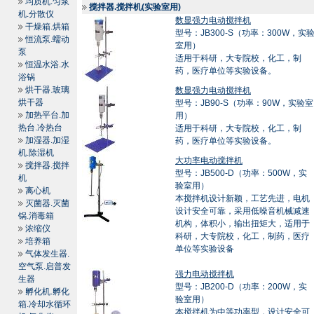
均质机.匀浆
搅拌器.搅拌机(实验室用)
机.分散仪
数显强力电动搅拌机
干燥箱.烘箱
型号：JB300-S（功率：300W，实
恒流泵.蠕动
室用）
泵
适用于科研，大专院校，化工，制
恒温水浴.水
药，医疗单位等实验设备。
浴锅
烘干器.玻璃
数显强力电动搅拌机
烘干器
型号：JB90-S（功率：90W，实验室
加热平台.加
用）
热台.冷热台
适用于科研，大专院校，化工，制
加湿器.加湿
药，医疗单位等实验设备。
机.除湿机
大功率电动搅拌机
搅拌器.搅拌
型号：JB500-D（功率：500W，实
机
验室用）
离心机
本搅拌机设计新颖，工艺先进，电机
灭菌器.灭菌
设计安全可靠，采用低噪音机械减速
锅.消毒箱
机构，体积小，输出扭矩大，适用于
浓缩仪
科研，大专院校，化工，制药，医疗
培养箱
单位等实验设备
气体发生器.
空气泵.启普发
强力电动搅拌机
生器
型号：JB200-D（功率：200W，实
孵化机.孵化
验室用）
箱.冷却水循环
本搅拌机为中等功率型，设计安全可