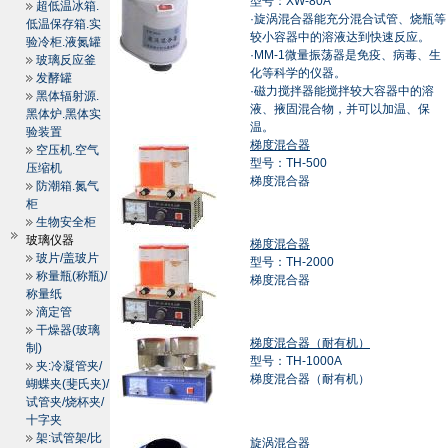
型号：XW-80A
超低温冰箱.
·旋涡混合器能充分混合试管、烧瓶等
低温保存箱.实
较小容器中的溶液达到快速反应。
验冷柜.液氮罐
·MM-1微量振荡器是免疫、病毒、生
玻璃反应釜
化等科学的仪器。
发酵罐
·磁力搅拌器能搅拌较大容器中的溶
黑体辐射源.
液、掖固混合物，并可以加温、保
黑体炉.黑体实
温。
验装置
梯度混合器
空压机.空气
型号：TH-500
压缩机
梯度混合器
防潮箱.氮气
柜
生物安全柜
玻璃仪器
梯度混合器
玻片/盖玻片
型号：TH-2000
称量瓶(称瓶)/
梯度混合器
称量纸
滴定管
干燥器(玻璃
梯度混合器（耐有机）
制)
型号：TH-1000A
夹:冷凝管夹/
梯度混合器（耐有机）
蝴蝶夹(斐氏夹)/
试管夹/烧杯夹/
十字夹
架:试管架/比
旋涡混合器