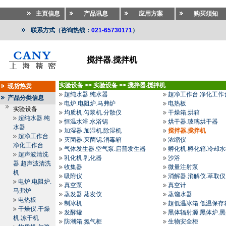
主页信息
产品讯息
应用方案
购买须知
联系方式（咨询热线：
021-65730171
）
搅拌器.搅拌机
实验设备
>>
实验设备
>>
搅拌器.搅拌机
现货热卖
超纯水器.纯水器
超净工作台.净化工作
产品分类信息
电炉.电阻炉.马弗炉
电热板
实验设备
均质机.匀浆机.分散仪
干燥箱.烘箱
超纯水器.纯
恒温水浴.水浴锅
烘干器.玻璃烘干器
水器
加湿器.加湿机.除湿机
搅拌器.搅拌机
超净工作台.
灭菌器.灭菌锅.消毒箱
浓缩仪
净化工作台
气体发生器.空气泵.启普发生器
孵化机.孵化箱.冷却
超声波清洗
乳化机.乳化器
沙浴
器.超声波清洗
收集器
微量注射泵
机
吸附仪
消解器.消解仪.萃取仪
电炉.电阻炉.
真空泵
真空计
马弗炉
蒸发器.蒸发仪
蒸馏水器
电热板
制冰机
超低温冰箱.低温保存
干燥仪.干燥
发酵罐
黑体辐射源.黑体炉.
机.冻干机
防潮箱.氮气柜
生物安全柜