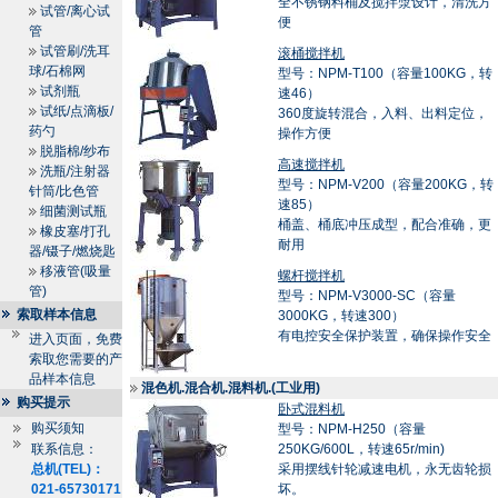
全不锈钢料桶及搅拌漿设计，清洗方
试管/离心试
便
管
试管刷/洗耳
滚桶搅拌机
球/石棉网
型号：NPM-T100（容量100KG，转
试剂瓶
速46）
试纸/点滴板/
360度旋转混合，入料、出料定位，
药勺
操作方便
脱脂棉/纱布
高速搅拌机
洗瓶/注射器
型号：NPM-V200（容量200KG，转
针筒/比色管
速85）
细菌测试瓶
桶盖、桶底冲压成型，配合准确，更
橡皮塞/打孔
耐用
器/镊子/燃烧匙
移液管(吸量
螺杆搅拌机
管)
型号：NPM-V3000-SC（容量
索取样本信息
3000KG，转速300）
有电控安全保护装置，确保操作安全
进入页面，免费
索取您需要的产
品样本信息
混色机.混合机.混料机.(工业用)
购买提示
卧式混料机
购买须知
型号：NPM-H250（容量
联系信息：
250KG/600L，转速65r/min)
总机(TEL)：
采用摆线针轮减速电机，永无齿轮损
021-65730171
坏。