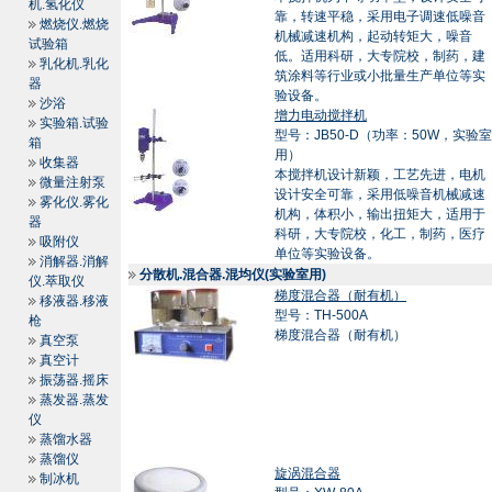
机.氢化仪
靠，转速平稳，采用电子调速低噪音
燃烧仪.燃烧
机械减速机构，起动转矩大，噪音
试验箱
低。适用科研，大专院校，制药，建
乳化机.乳化
筑涂料等行业或小批量生产单位等实
器
验设备。
沙浴
增力电动搅拌机
实验箱.试验
型号：JB50-D（功率：50W，实验室
箱
用）
收集器
本搅拌机设计新颖，工艺先进，电机
微量注射泵
设计安全可靠，采用低噪音机械减速
雾化仪.雾化
机构，体积小，输出扭矩大，适用于
器
科研，大专院校，化工，制药，医疗
吸附仪
单位等实验设备。
消解器.消解
分散机.混合器.混均仪(实验室用)
仪.萃取仪
梯度混合器（耐有机）
移液器.移液
型号：TH-500A
枪
梯度混合器（耐有机）
真空泵
真空计
振荡器.摇床
蒸发器.蒸发
仪
蒸馏水器
蒸馏仪
旋涡混合器
制冰机