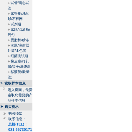
试管/离心试
管
试管刷/洗耳
球/石棉网
试剂瓶
试纸/点滴板/
药勺
脱脂棉/纱布
洗瓶/注射器
针筒/比色管
细菌测试瓶
橡皮塞/打孔
器/镊子/燃烧匙
移液管(吸量
管)
索取样本信息
进入页面，免费
索取您需要的产
品样本信息
购买提示
购买须知
联系信息：
总机(TEL)：
021-65730171