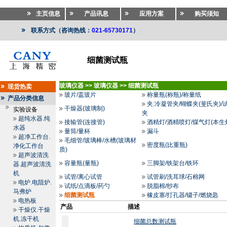
主页信息
产品讯息
应用方案
购买须知
联系方式（咨询热线：
021-65730171
）
细菌测试瓶
玻璃仪器
>>
玻璃仪器
>>
细菌测试瓶
现货热卖
玻片/盖玻片
称量瓶(称瓶)/称量纸
产品分类信息
夹:冷凝管夹/蝴蝶夹(斐氏夹)/
干燥器(玻璃制)
实验设备
夹
超纯水器.纯
接输管(连接管)
酒精灯/酒精喷灯/煤气灯(本生
水器
量筒/量杯
漏斗
超净工作台.
毛细管/玻璃棒/水槽(玻璃材
密度瓶(比重瓶)
净化工作台
质)
超声波清洗
容量瓶(量瓶)
三脚架/铁架台/铁环
器.超声波清洗
机
试管/离心试管
试管刷/洗耳球/石棉网
电炉.电阻炉.
试纸/点滴板/药勺
脱脂棉/纱布
马弗炉
细菌测试瓶
橡皮塞/打孔器/镊子/燃烧匙
电热板
产品
描述
干燥仪.干燥
机.冻干机
细菌总数测试瓶