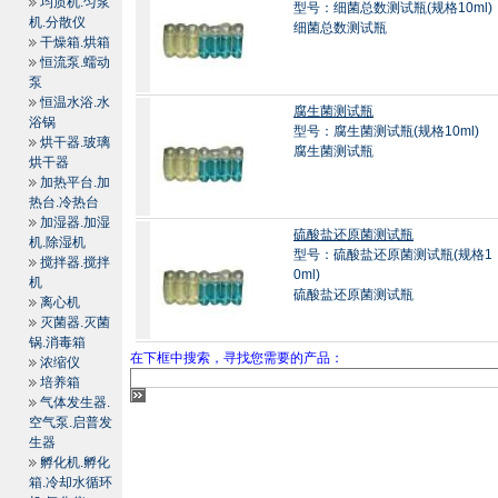
均质机.匀浆
型号：细菌总数测试瓶(规格10ml)
机.分散仪
细菌总数测试瓶
干燥箱.烘箱
恒流泵.蠕动
泵
恒温水浴.水
腐生菌测试瓶
浴锅
型号：腐生菌测试瓶(规格10ml)
烘干器.玻璃
腐生菌测试瓶
烘干器
加热平台.加
热台.冷热台
加湿器.加湿
硫酸盐还原菌测试瓶
机.除湿机
型号：硫酸盐还原菌测试瓶(规格1
搅拌器.搅拌
0ml)
机
硫酸盐还原菌测试瓶
离心机
灭菌器.灭菌
锅.消毒箱
在下框中搜索，寻找您需要的产品：
浓缩仪
培养箱
气体发生器.
空气泵.启普发
生器
孵化机.孵化
箱.冷却水循环