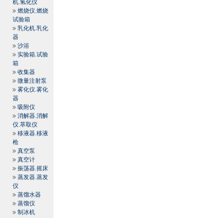
机.氢化仪
燃烧仪.燃烧
试验箱
乳化机.乳化
器
沙浴
实验箱.试验
箱
收集器
微量注射泵
雾化仪.雾化
器
吸附仪
消解器.消解
仪.萃取仪
移液器.移液
枪
真空泵
真空计
振荡器.摇床
蒸发器.蒸发
仪
蒸馏水器
蒸馏仪
制冰机