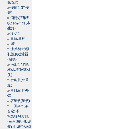
色管架
接输管(连接
管)
酒精灯/酒精
喷灯/煤气灯(本
生灯)
冷凝管
量筒/量杯
漏斗
滤膜/滤纸/微
孔滤膜过滤器
(玻璃)
毛细管/玻璃
棒/水槽(玻璃材
质)
密度瓶(比重
瓶)
器皿/研钵/坩
锅
容量瓶(量瓶)
三脚架/铁架
台/铁环
烧瓶/锥形瓶
(三角烧瓶)/吸滤
瓶(抽滤瓶)/烧杯