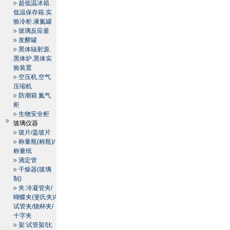
超低温冰箱.
低温保存箱.实
验冷柜.液氮罐
玻璃反应釜
发酵罐
黑体辐射源.
黑体炉.黑体实
验装置
空压机.空气
压缩机
防潮箱.氮气
柜
生物安全柜
玻璃仪器
玻片/盖玻片
称量瓶(称瓶)/
称量纸
滴定管
干燥器(玻璃
制)
夹:冷凝管夹/
蝴蝶夹(斐氏夹)/
试管夹/烧杯夹/
十字夹
架:试管架/比