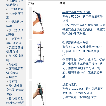
均质机.匀浆
产品
描述
机.分散仪
干燥箱.烘箱
手持式高速分散均质机
恒流泵.蠕动
型号：FJ-150（适用于微量实验
泵
介质）
恒温水浴.水
FJ150手持式高速分散均质机 专为
浴锅
微量实验介质处理而设计，微量实
烘干器.玻璃
验介质处理的利器。
烘干器
加热平台.加
数显高速分散均质机
热台.冷热台
型号：FJ200-S(处理量2~800m
加湿器.加湿
l，转速300~21000r/min,断续工
机.除湿机
作)
搅拌器.搅拌
适用于生物、理化、化妆品、保健
机
品、食品等液体/液体的混合、乳
离心机
化，液体/固体粉未的分散、均
灭菌器.灭菌
质，组织细胞捣碎、浆化实验领
锅.消毒箱
域。
浓缩仪
培养箱
超细匀浆机
气体发生器.
型号：XO10-5G（最小处理量可
空气泵.启普发
达0.2ml，专为量少设计）
生器
手持式设计，双重绝缘防护。
孵化机.孵化
箱.冷却水循环