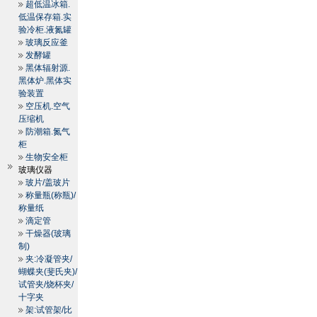
超低温冰箱.
低温保存箱.实
验冷柜.液氮罐
玻璃反应釜
发酵罐
黑体辐射源.
黑体炉.黑体实
验装置
空压机.空气
压缩机
防潮箱.氮气
柜
生物安全柜
玻璃仪器
玻片/盖玻片
称量瓶(称瓶)/
称量纸
滴定管
干燥器(玻璃
制)
夹:冷凝管夹/
蝴蝶夹(斐氏夹)/
试管夹/烧杯夹/
十字夹
架:试管架/比