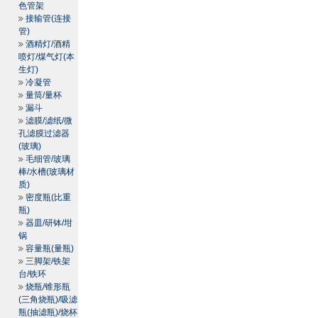
色管架
接输管(连接
管)
酒精灯/酒精
喷灯/煤气灯(本
生灯)
冷凝管
量筒/量杯
漏斗
滤膜/滤纸/微
孔滤膜过滤器
(玻璃)
毛细管/玻璃
棒/水槽(玻璃材
质)
密度瓶(比重
瓶)
器皿/研钵/坩
锅
容量瓶(量瓶)
三脚架/铁架
台/铁环
烧瓶/锥形瓶
(三角烧瓶)/吸滤
瓶(抽滤瓶)/烧杯