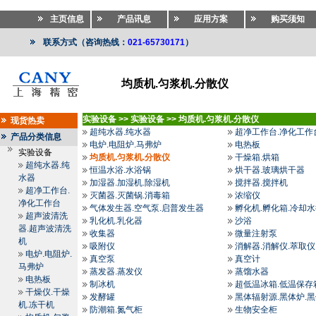
主页信息
产品讯息
应用方案
购买须知
联系方式（咨询热线：
021-65730171
）
均质机.匀浆机.分散仪
实验设备
>>
实验设备
>>
均质机.匀浆机.分散仪
现货热卖
超纯水器.纯水器
超净工作台.净化工作
产品分类信息
电炉.电阻炉.马弗炉
电热板
实验设备
均质机.匀浆机.分散仪
干燥箱.烘箱
超纯水器.纯
恒温水浴.水浴锅
烘干器.玻璃烘干器
水器
加湿器.加湿机.除湿机
搅拌器.搅拌机
超净工作台.
灭菌器.灭菌锅.消毒箱
浓缩仪
净化工作台
气体发生器.空气泵.启普发生器
孵化机.孵化箱.冷却
超声波清洗
乳化机.乳化器
沙浴
器.超声波清洗
收集器
微量注射泵
机
吸附仪
消解器.消解仪.萃取仪
电炉.电阻炉.
真空泵
真空计
马弗炉
蒸发器.蒸发仪
蒸馏水器
电热板
制冰机
超低温冰箱.低温保存
干燥仪.干燥
发酵罐
黑体辐射源.黑体炉.
机.冻干机
防潮箱.氮气柜
生物安全柜