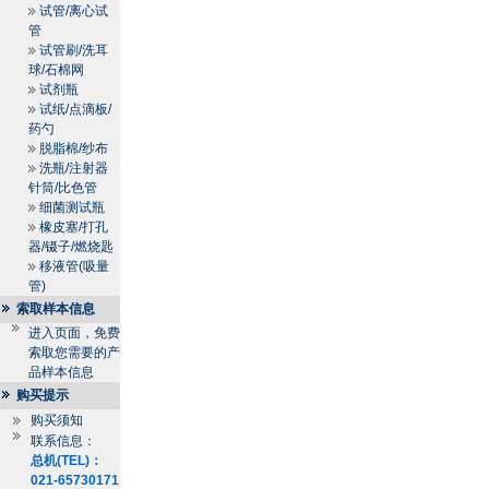
试管/离心试
管
试管刷/洗耳
球/石棉网
试剂瓶
试纸/点滴板/
药勺
脱脂棉/纱布
洗瓶/注射器
针筒/比色管
细菌测试瓶
橡皮塞/打孔
器/镊子/燃烧匙
移液管(吸量
管)
索取样本信息
进入页面，免费
索取您需要的产
品样本信息
购买提示
购买须知
联系信息：
总机(TEL)：
021-65730171