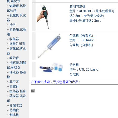
机.氢化仪
燃烧仪.燃烧
超细匀浆机
试验箱
型号：XO10-8G（最小处理量可
乳化机.乳化
达0.2ml，专为量少设计）
器
最小处理量可达0.2ml。
沙浴
实验箱.试验
箱
匀浆机（分散机）
收集器
型号：T 50 basic
微量注射泵
匀浆机（分散机）
雾化仪.雾化
器
吸附仪
消解器.消解
分散机
仪.萃取仪
型号：UTL 25 basic
移液器.移液
分散机
枪
真空泵
在下框中搜索，寻找您需要的产品：
真空计
振荡器.摇床
蒸发器.蒸发
仪
蒸馏水器
蒸馏仪
制冰机