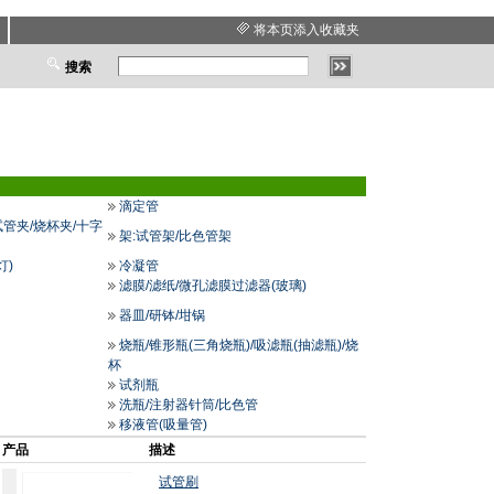
将本页添入收藏夹
搜索
滴定管
试管夹/烧杯夹/十字
架:试管架/比色管架
灯)
冷凝管
滤膜/滤纸/微孔滤膜过滤器(玻璃)
器皿/研钵/坩锅
烧瓶/锥形瓶(三角烧瓶)/吸滤瓶(抽滤瓶)/烧
杯
试剂瓶
洗瓶/注射器针筒/比色管
移液管(吸量管)
产品
描述
试管刷