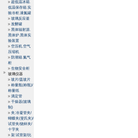
超低温冰箱.
低温保存箱.实
验冷柜.液氮罐
玻璃反应釜
发酵罐
黑体辐射源.
黑体炉.黑体实
验装置
空压机.空气
压缩机
防潮箱.氮气
柜
生物安全柜
玻璃仪器
玻片/盖玻片
称量瓶(称瓶)/
称量纸
滴定管
干燥器(玻璃
制)
夹:冷凝管夹/
蝴蝶夹(斐氏夹)/
试管夹/烧杯夹/
十字夹
架:试管架/比