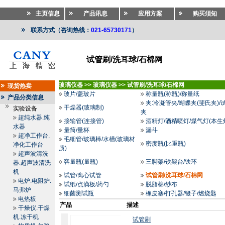
主页信息
产品讯息
应用方案
购买须知
联系方式（咨询热线：
021-65730171
）
试管刷/洗耳球/石棉网
玻璃仪器
>>
玻璃仪器
>>
试管刷/洗耳球/石棉网
现货热卖
玻片/盖玻片
称量瓶(称瓶)/称量纸
产品分类信息
夹:冷凝管夹/蝴蝶夹(斐氏夹)/
干燥器(玻璃制)
实验设备
夹
超纯水器.纯
接输管(连接管)
酒精灯/酒精喷灯/煤气灯(本生
水器
量筒/量杯
漏斗
超净工作台.
毛细管/玻璃棒/水槽(玻璃材
密度瓶(比重瓶)
净化工作台
质)
超声波清洗
容量瓶(量瓶)
三脚架/铁架台/铁环
器.超声波清洗
机
试管/离心试管
试管刷/洗耳球/石棉网
电炉.电阻炉.
试纸/点滴板/药勺
脱脂棉/纱布
马弗炉
细菌测试瓶
橡皮塞/打孔器/镊子/燃烧匙
电热板
产品
描述
干燥仪.干燥
机.冻干机
试管刷