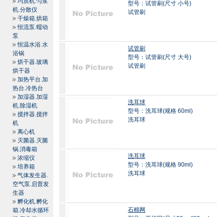
均质机.匀浆
型号：试管刷(尺寸 小号)
机.分散仪
试管刷
干燥箱.烘箱
恒流泵.蠕动
泵
恒温水浴.水
试管刷
浴锅
型号：试管刷(尺寸 大号)
烘干器.玻璃
试管刷
烘干器
加热平台.加
热台.冷热台
加湿器.加湿
洗耳球
机.除湿机
型号：洗耳球(规格 60ml)
搅拌器.搅拌
洗耳球
机
离心机
灭菌器.灭菌
锅.消毒箱
洗耳球
浓缩仪
型号：洗耳球(规格 90ml)
培养箱
洗耳球
气体发生器.
空气泵.启普发
生器
孵化机.孵化
石棉网
箱.冷却水循环