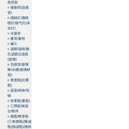
色管架
接输管(连接
管)
酒精灯/酒精
喷灯/煤气灯(本
生灯)
冷凝管
量筒/量杯
漏斗
滤膜/滤纸/微
孔滤膜过滤器
(玻璃)
毛细管/玻璃
棒/水槽(玻璃材
质)
密度瓶(比重
瓶)
器皿/研钵/坩
锅
容量瓶(量瓶)
三脚架/铁架
台/铁环
烧瓶/锥形瓶
(三角烧瓶)/吸滤
瓶(抽滤瓶)/烧杯