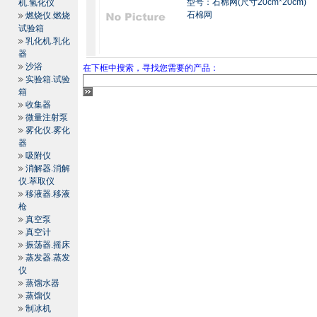
型号：石棉网(尺寸20cm*20cm)
机.氢化仪
石棉网
燃烧仪.燃烧
试验箱
乳化机.乳化
器
沙浴
在下框中搜索，寻找您需要的产品：
实验箱.试验
箱
收集器
微量注射泵
雾化仪.雾化
器
吸附仪
消解器.消解
仪.萃取仪
移液器.移液
枪
真空泵
真空计
振荡器.摇床
蒸发器.蒸发
仪
蒸馏水器
蒸馏仪
制冰机