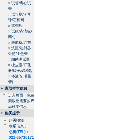
试管/离心试
管
试管刷/洗耳
球/石棉网
试剂瓶
试纸/点滴板/
药勺
脱脂棉/纱布
洗瓶/注射器
针筒/比色管
细菌测试瓶
橡皮塞/打孔
器/镊子/燃烧匙
移液管(吸量
管)
索取样本信息
进入页面，免费
索取您需要的产
品样本信息
购买提示
购买须知
联系信息：
总机(TEL)：
021-65730171