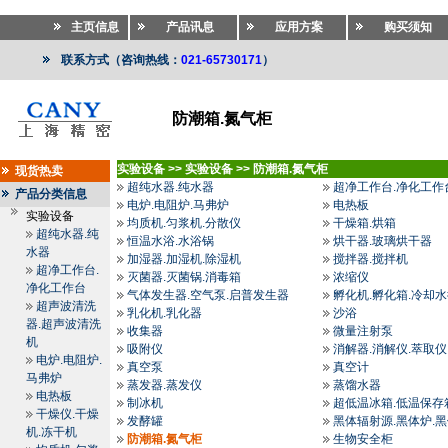
主页信息
产品讯息
应用方案
购买须知
联系方式（咨询热线：
021-65730171
）
防潮箱.氮气柜
实验设备
>>
实验设备
>>
防潮箱.氮气柜
现货热卖
超纯水器.纯水器
超净工作台.净化工作
产品分类信息
电炉.电阻炉.马弗炉
电热板
实验设备
均质机.匀浆机.分散仪
干燥箱.烘箱
超纯水器.纯
恒温水浴.水浴锅
烘干器.玻璃烘干器
水器
加湿器.加湿机.除湿机
搅拌器.搅拌机
超净工作台.
灭菌器.灭菌锅.消毒箱
浓缩仪
净化工作台
气体发生器.空气泵.启普发生器
孵化机.孵化箱.冷却
超声波清洗
乳化机.乳化器
沙浴
器.超声波清洗
收集器
微量注射泵
机
吸附仪
消解器.消解仪.萃取仪
电炉.电阻炉.
真空泵
真空计
马弗炉
蒸发器.蒸发仪
蒸馏水器
电热板
制冰机
超低温冰箱.低温保存
干燥仪.干燥
发酵罐
黑体辐射源.黑体炉.
机.冻干机
防潮箱.氮气柜
生物安全柜