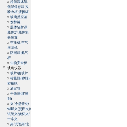
超低温冰箱.
低温保存箱.实
验冷柜.液氮罐
玻璃反应釜
发酵罐
黑体辐射源.
黑体炉.黑体实
验装置
空压机.空气
压缩机
防潮箱.氮气
柜
生物安全柜
玻璃仪器
玻片/盖玻片
称量瓶(称瓶)/
称量纸
滴定管
干燥器(玻璃
制)
夹:冷凝管夹/
蝴蝶夹(斐氏夹)/
试管夹/烧杯夹/
十字夹
架:试管架/比