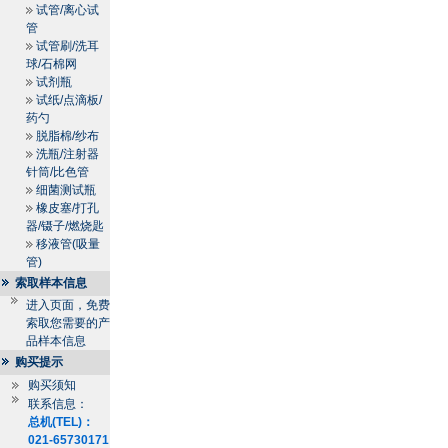
试管/离心试
管
试管刷/洗耳
球/石棉网
试剂瓶
试纸/点滴板/
药勺
脱脂棉/纱布
洗瓶/注射器
针筒/比色管
细菌测试瓶
橡皮塞/打孔
器/镊子/燃烧匙
移液管(吸量
管)
索取样本信息
进入页面，免费
索取您需要的产
品样本信息
购买提示
购买须知
联系信息：
总机(TEL)：
021-65730171