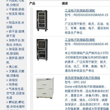
均质机.匀浆
产品
描述
机.分散仪
干燥箱.烘箱
工业电子防潮箱/防潮柜
恒流泵.蠕动
型号：RD/DX/UDX/X2M/ADX-15
泵
2
恒温水浴.水
广泛应用于航空、航天、石油、化
浴锅
工、军事、船舶、电子、通讯等科
烘干器.玻璃
研及生产单位
烘干器
工业电子防潮箱/防潮柜
加热平台.加
型号：RD/DX/UDX/X2M/ADX-45
热台.冷热台
2
加湿器.加湿
本公司防潮箱产品严格符合J-STD
机.除湿机
-033B规范对湿敏元件(MSD)储存
搅拌器.搅拌
的要求，广泛应用于航空、航天、
机
石油、化工、军事、船舶、电子、
离心机
通讯等科研及生产单位
灭菌器.灭菌
锅.消毒箱
资讯管理抽屉式电子防潮箱
浓缩仪
型号：DFC-102
培养箱
Done-e资讯性电子防潮抽屉柜，
气体发生器.
档案管理专用，适合用来保存幻灯
空气泵.启普发
片，重要文件，录像片(带)，微缩
生器
片，光碟，镜头，CD等等，抽屉
孵化机.孵化
加深设计，适合悬挂幻灯片，存放
箱.冷却水循环
大型集邮册，相册或大型需要隐蔽