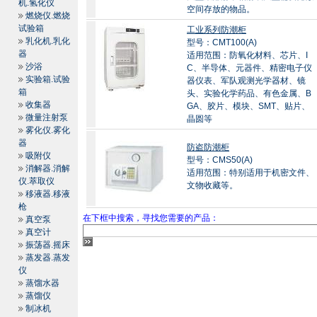
机.氢化仪
空间存放的物品。
燃烧仪.燃烧
试验箱
工业系列防潮柜
乳化机.乳化
型号：CMT100(A)
器
适用范围：防氧化材料、芯片、I
沙浴
C、半导体、元器件、精密电子仪
实验箱.试验
器仪表、军队观测光学器材、镜
箱
头、实验化学药品、有色金属、B
收集器
GA、胶片、模块、SMT、贴片、
微量注射泵
晶圆等
雾化仪.雾化
器
防盗防潮柜
吸附仪
型号：CMS50(A)
消解器.消解
适用范围：特别适用于机密文件、
仪.萃取仪
文物收藏等。
移液器.移液
枪
在下框中搜索，寻找您需要的产品：
真空泵
真空计
振荡器.摇床
蒸发器.蒸发
仪
蒸馏水器
蒸馏仪
制冰机