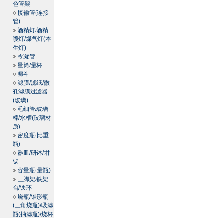
色管架
接输管(连接
管)
酒精灯/酒精
喷灯/煤气灯(本
生灯)
冷凝管
量筒/量杯
漏斗
滤膜/滤纸/微
孔滤膜过滤器
(玻璃)
毛细管/玻璃
棒/水槽(玻璃材
质)
密度瓶(比重
瓶)
器皿/研钵/坩
锅
容量瓶(量瓶)
三脚架/铁架
台/铁环
烧瓶/锥形瓶
(三角烧瓶)/吸滤
瓶(抽滤瓶)/烧杯