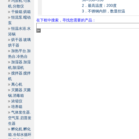
50×550×550
均质机.匀浆
2．最高温度：200度
机.分散仪
3．不锈钢内胆，数显控温
干燥箱.烘箱
恒流泵.蠕动
在下框中搜索，寻找您需要的产品：
泵
恒温水浴.水
浴锅
烘干器.玻璃
烘干器
加热平台.加
热台.冷热台
加湿器.加湿
机.除湿机
搅拌器.搅拌
机
离心机
灭菌器.灭菌
锅.消毒箱
浓缩仪
培养箱
气体发生器.
空气泵.启普发
生器
孵化机.孵化
箱.冷却水循环