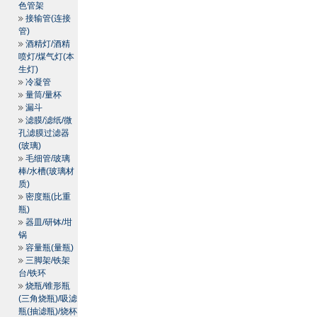
色管架
接输管(连接
管)
酒精灯/酒精
喷灯/煤气灯(本
生灯)
冷凝管
量筒/量杯
漏斗
滤膜/滤纸/微
孔滤膜过滤器
(玻璃)
毛细管/玻璃
棒/水槽(玻璃材
质)
密度瓶(比重
瓶)
器皿/研钵/坩
锅
容量瓶(量瓶)
三脚架/铁架
台/铁环
烧瓶/锥形瓶
(三角烧瓶)/吸滤
瓶(抽滤瓶)/烧杯