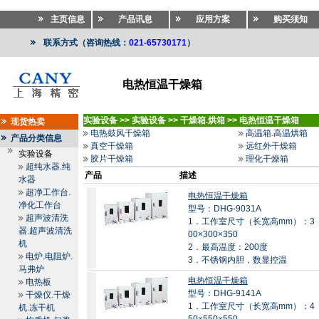
主页信息
产品讯息
应用方案
购买须知
联系方式（咨询热线：
021-65730171
）
电热恒温干燥箱
实验设备
>>
实验设备
>>
干燥箱.烘箱
>>
电热恒温干燥箱
现货热卖
电热鼓风干燥箱
高温箱.高温烘箱
产品分类信息
真空干燥箱
远红外干燥箱
实验设备
胶片干燥箱
理化干燥箱
超纯水器.纯
产品
描述
水器
超净工作台.
电热恒温干燥箱
净化工作台
型号：DHG-9031A
超声波清洗
1．工作室尺寸（长宽高mm）：3
器.超声波清洗
00×300×350
机
2．最高温度：200度
电炉.电阻炉.
3．不锈钢内胆，数显控温
马弗炉
电热恒温干燥箱
电热板
型号：DHG-9141A
干燥仪.干燥
1．工作室尺寸（长宽高mm）：4
机.冻干机