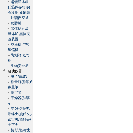
超低温冰箱.
低温保存箱.实
验冷柜.液氮罐
玻璃反应釜
发酵罐
黑体辐射源.
黑体炉.黑体实
验装置
空压机.空气
压缩机
防潮箱.氮气
柜
生物安全柜
玻璃仪器
玻片/盖玻片
称量瓶(称瓶)/
称量纸
滴定管
干燥器(玻璃
制)
夹:冷凝管夹/
蝴蝶夹(斐氏夹)/
试管夹/烧杯夹/
十字夹
架:试管架/比