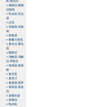
机.氢化仪
燃烧仪.燃烧
试验箱
乳化机.乳化
器
沙浴
实验箱.试验
箱
收集器
微量注射泵
雾化仪.雾化
器
吸附仪
消解器.消解
仪.萃取仪
移液器.移液
枪
真空泵
真空计
振荡器.摇床
蒸发器.蒸发
仪
蒸馏水器
蒸馏仪
制冰机