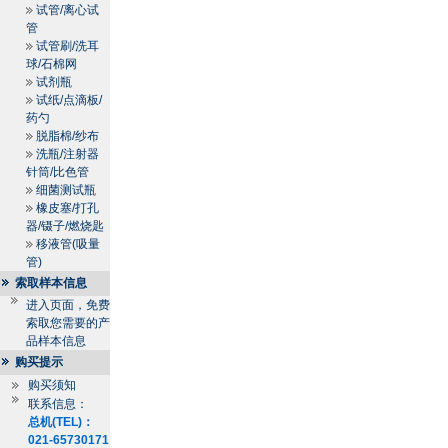
试管/离心试
管
试管刷/洗耳
球/石棉网
试剂瓶
试纸/点滴板/
药勺
脱脂棉/纱布
洗瓶/注射器
针筒/比色管
细菌测试瓶
橡皮塞/打孔
器/镊子/燃烧匙
移液管(吸量
管)
索取样本信息
进入页面，免费
索取您需要的产
品样本信息
购买提示
购买须知
联系信息：
总机(TEL)：
021-65730171