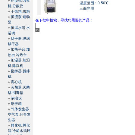
均质机.匀浆
温度范围：0-50℃
机.分散仪
三面光照
干燥箱.烘箱
恒流泵.蠕动
在下框中搜索，寻找您需要的产品：
泵
恒温水浴.水
浴锅
烘干器.玻璃
烘干器
加热平台.加
热台.冷热台
加湿器.加湿
机.除湿机
搅拌器.搅拌
机
离心机
灭菌器.灭菌
锅.消毒箱
浓缩仪
培养箱
气体发生器.
空气泵.启普发
生器
孵化机.孵化
箱.冷却水循环