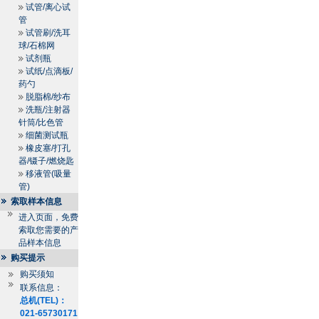
试管/离心试
管
试管刷/洗耳
球/石棉网
试剂瓶
试纸/点滴板/
药勺
脱脂棉/纱布
洗瓶/注射器
针筒/比色管
细菌测试瓶
橡皮塞/打孔
器/镊子/燃烧匙
移液管(吸量
管)
索取样本信息
进入页面，免费
索取您需要的产
品样本信息
购买提示
购买须知
联系信息：
总机(TEL)：
021-65730171