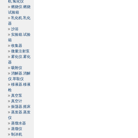
机.氢化仪
燃烧仪.燃烧
试验箱
乳化机.乳化
器
沙浴
实验箱.试验
箱
收集器
微量注射泵
雾化仪.雾化
器
吸附仪
消解器.消解
仪.萃取仪
移液器.移液
枪
真空泵
真空计
振荡器.摇床
蒸发器.蒸发
仪
蒸馏水器
蒸馏仪
制冰机