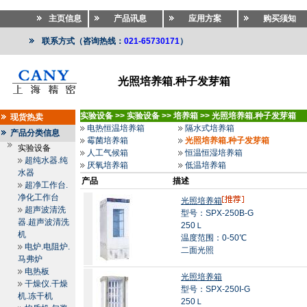
主页信息
产品讯息
应用方案
购买须知
联系方式（咨询热线：
021-65730171
）
光照培养箱.种子发芽箱
实验设备
>>
实验设备
>>
培养箱
>>
光照培养箱.种子发芽箱
现货热卖
电热恒温培养箱
隔水式培养箱
产品分类信息
霉菌培养箱
光照培养箱.种子发芽箱
实验设备
人工气候箱
恒温恒湿培养箱
超纯水器.纯
厌氧培养箱
低温培养箱
水器
产品
描述
超净工作台.
净化工作台
光照培养箱
超声波清洗
型号：SPX-250B-G
器.超声波清洗
250Ｌ
机
温度范围：0-50℃
电炉.电阻炉.
二面光照
马弗炉
电热板
光照培养箱
干燥仪.干燥
型号：SPX-250I-G
机.冻干机
250Ｌ