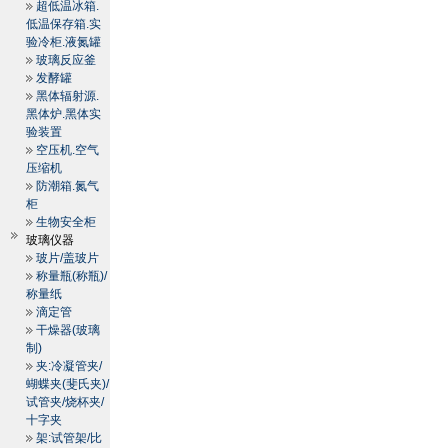
超低温冰箱.
低温保存箱.实
验冷柜.液氮罐
玻璃反应釜
发酵罐
黑体辐射源.
黑体炉.黑体实
验装置
空压机.空气
压缩机
防潮箱.氮气
柜
生物安全柜
玻璃仪器
玻片/盖玻片
称量瓶(称瓶)/
称量纸
滴定管
干燥器(玻璃
制)
夹:冷凝管夹/
蝴蝶夹(斐氏夹)/
试管夹/烧杯夹/
十字夹
架:试管架/比