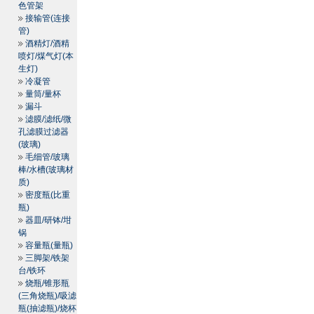
色管架
接输管(连接
管)
酒精灯/酒精
喷灯/煤气灯(本
生灯)
冷凝管
量筒/量杯
漏斗
滤膜/滤纸/微
孔滤膜过滤器
(玻璃)
毛细管/玻璃
棒/水槽(玻璃材
质)
密度瓶(比重
瓶)
器皿/研钵/坩
锅
容量瓶(量瓶)
三脚架/铁架
台/铁环
烧瓶/锥形瓶
(三角烧瓶)/吸滤
瓶(抽滤瓶)/烧杯